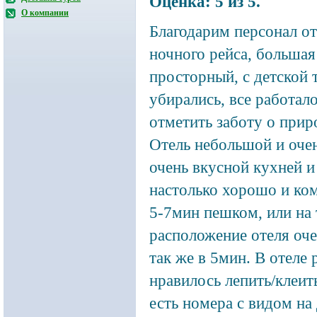
Оценка:
5
из
5
.
О компании
Благодарим персонал оте
ночного рейса, большая
просторный, с детской 
убирались, все работал
отметить заботу о прир
Отель небольшой и очен
очень вкусной кухней 
настолько хорошо и ком
5-7мин пешком, или на 
расположение отеля оче
так же в 5мин. В отеле 
нравилось лепить/клеить
есть номера с видом на