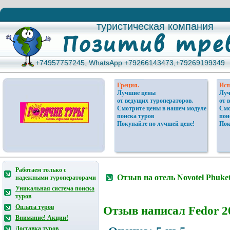
туристическая компания
туристическая компания
+74957757245, WhatsApp +79266143473,+79269199349
+74957757245, WhatsApp +79266143473,+79269199349
Греция.
Исп
Лучшие цены
Луч
от ведущих туроператоров.
от 
Смотрите цены в нашем модуле
Смо
поиска туров
пои
Покупайте по лучшей цене!
Пок
Работаем только с
Отзыв на отель Novotel Phuket
надежными туроператорами
Уникальная система поиска
туров
Оплата туров
Отзыв написал
Fedor
20
Внимание! Акции!
Доставка туров