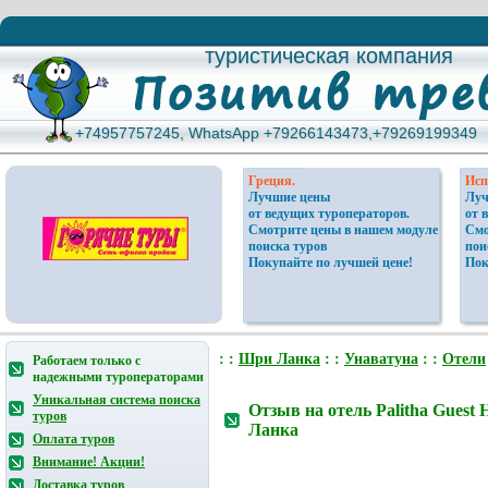
туристическая компания
туристическая компания
+74957757245, WhatsApp +79266143473,+79269199349
+74957757245, WhatsApp +79266143473,+79269199349
Греция.
Исп
Лучшие цены
Луч
от ведущих туроператоров.
от 
Смотрите цены в нашем модуле
Смо
поиска туров
пои
Покупайте по лучшей цене!
Пок
: :
Шри Ланка
: :
Унаватуна
: :
Отели
Работаем только с
надежными туроператорами
Уникальная система поиска
Отзыв на отель Palitha Guest 
туров
Ланка
Оплата туров
Внимание! Акции!
Доставка туров