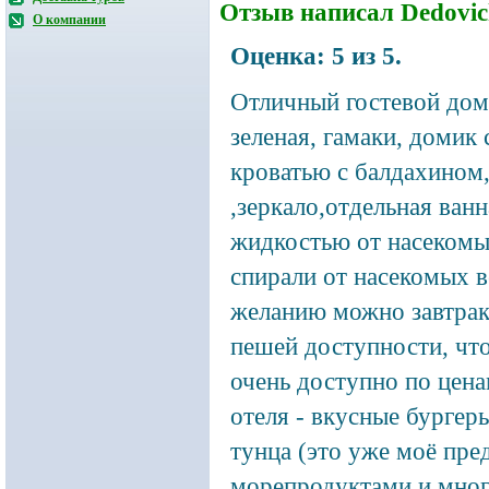
Отзыв написал
Dedovi
О компании
Оценка:
5
из
5
.
Отличный гостевой дом
зеленая, гамаки, домик
кроватью с балдахином,
,зеркало,отдельная ван
жидкостью от насекомы
спирали от насекомых в
желанию можно завтрак
пешей доступности, что
очень доступно по цена
отеля - вкусные бургер
тунца (это уже моё пре
морепродуктами и мног