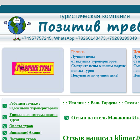
туристическая компания
туристическая компания
+74957757245, WhatsApp +79266143473,+79269199349
+74957757245, WhatsApp +79266143473,+79269199349
Греция.
Исп
Лучшие цены
Луч
от ведущих туроператоров.
от 
Смотрите цены в нашем модуле
Смо
поиска туров
пои
Покупайте по лучшей цене!
Пок
: :
Италия
: :
Валь Гардена
: :
Отели
:
Работаем только с
надежными туроператорами
Уникальная система поиска
Отзыв на отель Мачакони Ит
туров
Оплата туров
Внимание! Акции!
Отзыв написал
klimar2
Доставка туров