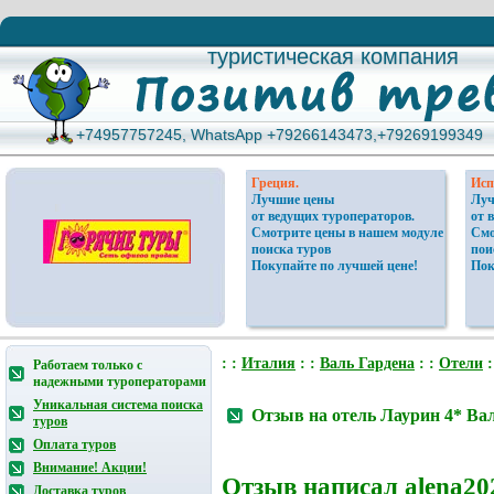
туристическая компания
туристическая компания
+74957757245, WhatsApp +79266143473,+79269199349
+74957757245, WhatsApp +79266143473,+79269199349
Греция.
Исп
Лучшие цены
Луч
от ведущих туроператоров.
от 
Смотрите цены в нашем модуле
Смо
поиска туров
пои
Покупайте по лучшей цене!
Пок
: :
Италия
: :
Валь Гардена
: :
Отели
:
Работаем только с
надежными туроператорами
Уникальная система поиска
Отзыв на отель Лаурин 4* Ва
туров
Оплата туров
Внимание! Акции!
Отзыв написал
alena20
Доставка туров