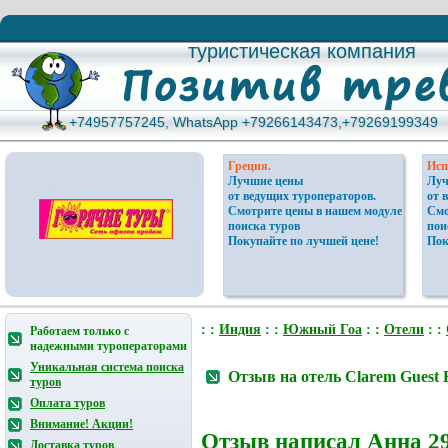
туристическая компания
туристическая компания
+74957757245, WhatsApp +79266143473,+79269199349
+74957757245, WhatsApp +79266143473,+79269199349
Греция.
Исп
Лучшие цены
Луч
от ведущих туроператоров.
от 
Смотрите цены в нашем модуле
Смо
поиска туров
пои
Покупайте по лучшей цене!
Пок
: :
Индия
: :
Южный Гоа
: :
Отели
: :
Работаем только с
надежными туроператорами
Уникальная система поиска
Отзыв на отель Clarem Guest
туров
Оплата туров
Внимание! Акции!
Отзыв написал
Анна
29
Доставка туров