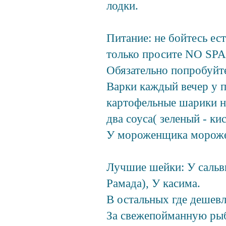
лодки.
Питание: не бойтесь ес
только просите NO SPAC
Обязательно попробуйте
Варки каждый вечер у п
картофельные шарики н
два соуса( зеленый - ки
У мороженщика морожен
Лучшие шейки: У сальв
Рамада), У касима.
В остальных где дешевле
За свежепойманную рыб