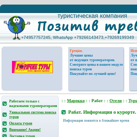
туристическая компания
туристическая компания
+74957757245, WhatsApp +79266143473,+79269199349
+74957757245, WhatsApp +79266143473,+79269199349
Греция.
Исп
Лучшие цены
Луч
от ведущих туроператоров.
от 
Смотрите цены в нашем модуле
Смо
поиска туров
пои
Покупайте по лучшей цене!
Пок
: :
Марокко
: : Рабат : :
Отели
: :
Тур
Работаем только с
надежными туроператорами
Рабат. Информация о курорте.
Уникальная система поиска
туров
Информация появится в ближайшее время
Оплата туров
Внимание! Акции!
Доставка туров