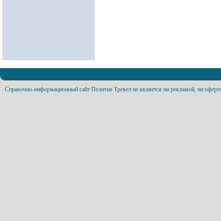
Справочно-информационный сайт Позитив Тревел не является ни рекламой, ни оферт