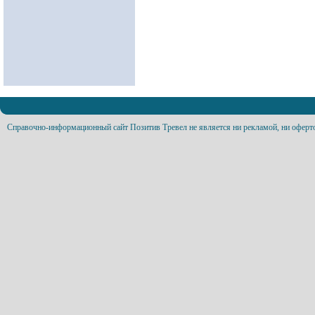
Справочно-информационный сайт Позитив Тревел не является ни рекламой, ни оферт