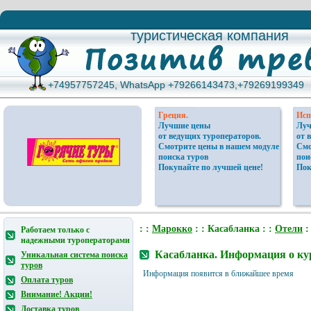
туристическая компания
туристическая компания
+74957757245, WhatsApp +79266143473,+79269199349
+74957757245, WhatsApp +79266143473,+79269199349
Греция.
Исп
Лучшие цены
Луч
от ведущих туроператоров.
от 
Смотрите цены в нашем модуле
Смо
поиска туров
пои
Покупайте по лучшей цене!
Пок
: :
Марокко
: : Касабланка : :
Отели
:
Работаем только с
надежными туроператорами
Касабланка. Информация о ку
Уникальная система поиска
туров
Информация появится в ближайшее время
Оплата туров
Внимание! Акции!
Доставка туров