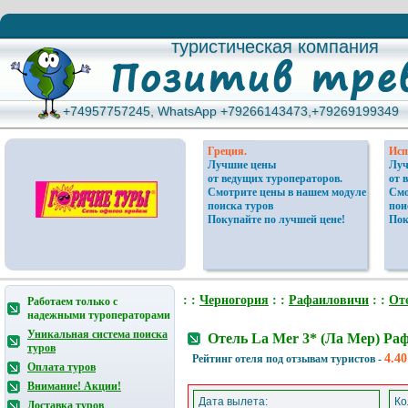
туристическая компания
туристическая компания
+74957757245, WhatsApp +79266143473,+79269199349
+74957757245, WhatsApp +79266143473,+79269199349
Греция.
Исп
Лучшие цены
Луч
от ведущих туроператоров.
от 
Смотрите цены в нашем модуле
Смо
поиска туров
пои
Покупайте по лучшей цене!
Пок
: :
Черногория
: :
Рафаиловичи
: :
От
Работаем только с
надежными туроператорами
Уникальная система поиска
Отель La Mer 3* (Ла Мер) Раф
туров
4.40
Рейтинг отеля под отзывам туристов -
Оплата туров
Внимание! Акции!
Дата вылета:
Ко
Доставка туров