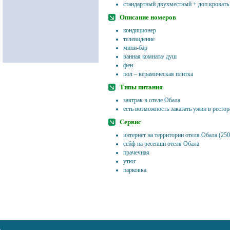
стандартный двухместный + доп.кровать 
Описание номеров
кондиционер
телевидение
мини-бар
ванная комната/ душ
фен
пол – керамическая плитка
Типы питания
завтрак в отеле Обала
есть возможность заказать ужин в ресто
Сервис
интернет на территории отеля Обала (250
сейф на ресепшн отеля Обала
прачечная
утюг
парковка