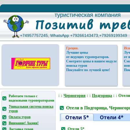
туристическая компания
туристическая компания
+74957757245, WhatsApp +79266143473,+79269199349
+74957757245, WhatsApp +79266143473,+79269199349
Греция.
Исп
Лучшие цены
Луч
от ведущих туроператоров.
от 
Смотрите цены в нашем модуле
Смо
поиска туров
пои
Покупайте по лучшей цене!
Пок
: :
Черногория
: :
Подгорица
: : Отели
Работаем только с
надежными туроператорами
Уникальная система поиска
Отели в Подгорица, Черногор
туров
Отели 5*
Отели 4*
Оплата туров
Внимание! Акции!
Отели 5*
Доставка туров