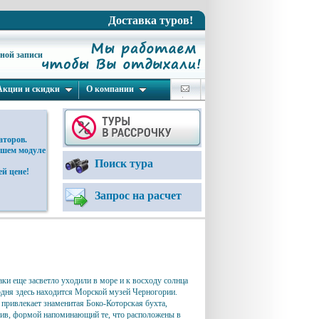
Доставка туров!
ьной записи
Акции и скидки
О компании
аторов.
ашем модуле
Поиск тура
й цене!
Запрос на расчет
ки еще засветло уходили в море и к восходу солнца
одня здесь находится Морской музей Черногории.
 привлекает знаменитая Боко-Которская бухта,
ив, формой напоминающий те, что расположены в