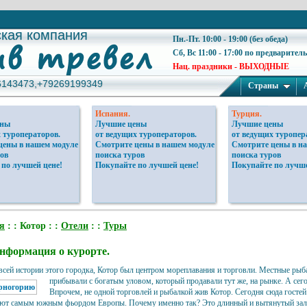
ская компания
ская компания
Пн.-Пт. 10:00 - 19:00 (без обеда)
Сб, Вс 11:00 - 17:00 по предварител
Нац. праздники - ВЫХОДНЫЕ
6143473,+79269199349
6143473,+79269199349
Страны
Испания.
Турция.
ены
Лучшие цены
Лучшие цены
 туроператоров.
от ведущих туроператоров.
от ведущих туропер
цены в нашем модуле
Смотрите цены в нашем модуле
Смотрите цены в н
ов
поиска туров
поиска туров
 по лучшей цене!
Покупайте по лучшей цене!
Покупайте по лучше
я
: : Котор : :
Отели
: :
Туры
нформация о курорте.
сей истории этого городка, Котор был центром мореплавания и торговли. Местные рыба
прибывали с богатым уловом, который продавали тут же, на рынке.
А сег
Впрочем, не одной торговлей и рыбалкой жив Котор. Сегодня сюда гостей
ют самым южным фьордом Европы. Почему именно так? Это длинный и вытянутый зал