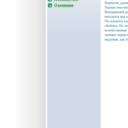
Норвегии, далек
О компании
Первые поселени
Венецианской ре
находятся под
Что касается пл
обойтись. Но эт
величественная
знатных черного
медленно, как б