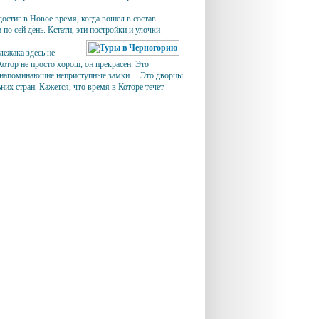
остиг в Новое время, когда вошел в состав
по сей день. Кстати, эти постройки и улочки
лежака здесь не
Котор не просто хорош, он прекрасен. Это
ов, напоминающие неприступные замки… Это дворцы
их стран. Кажется, что время в Которе течет