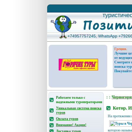
туристиче
туристиче
+74957757245, WhatsApp +7926
+74957757245, WhatsApp +7926
Греция.
Лучшие ц
от ведущих
Смотрите 
поиска тур
Покупайте
: :
Черногори
Работаем только с
надежными туроператорами
Котор. И
Уникальная система поиска
туров
На протяжении в
Оплата туров
Внимание! Акции!
которую называ
Доставка туров