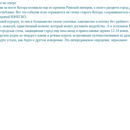
о на севере.
я на месте Котора возникли еще во времена Римской империи, а своего расцвета город д
спублики. Все эти события ясно отражаются на стенах старого Котора, сохранившегося и 
 охраной ЮНЕСКО.
яжей курорта, то они в большинстве своем галечные, каменистые и потому без удобного 
о, пожалуй, единственный момент, который может доставить неудобство. А в остальном 
 городская стена, защищавшая город еще века назад и православные церкви 12-14 век
рских родов из твердого камня и речные ворота, встречавшие путешественников из дальн
удто устало, как будто в другом измерении. Это непередаваемое ощущение, нереальное.