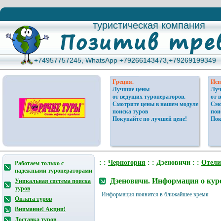
туристическая компания
туристическая компания
+74957757245, WhatsApp +79266143473,+79269199349
+74957757245, WhatsApp +79266143473,+79269199349
Греция.
Исп
Лучшие цены
Луч
от ведущих туроператоров.
от 
Смотрите цены в нашем модуле
Смо
поиска туров
пои
Покупайте по лучшей цене!
Пок
: :
Черногория
: : Дзеновичи : :
Отели
Работаем только с
надежными туроператорами
Дзеновичи. Информация о кур
Уникальная система поиска
туров
Информация появится в ближайшее время
Оплата туров
Внимание! Акции!
Доставка туров