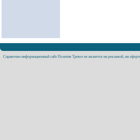
Справочно-информационный сайт Позитив Тревел не является ни рекламой, ни оферт