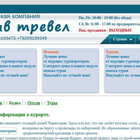
ская компания
ская компания
Пн.-Пт. 10:00 - 19:00 (без обеда)
Сб, Вс 11:00 - 17:00 по предварител
Нац. праздники - ВЫХОДНЫЕ
6143473,+79269199349
6143473,+79269199349
Страны
Испания.
Турция.
ены
Лучшие цены
Лучшие цены
 туроператоров.
от ведущих туроператоров.
от ведущих туропер
цены в нашем модуле
Смотрите цены в нашем модуле
Смотрите цены в н
ов
поиска туров
поиска туров
 по лучшей цене!
Покупайте по лучшей цене!
Покупайте по лучше
я
: : Будва : :
Отели
: :
Туры
нформация о курорте.
во называют столицей летней Черногории. Здесь есть все, что так любят веселые гости: 
вечеринки на берегу и променады по набережной.
Не обремененные заботам
средиземноморской красавицы в ярких красках.
дву основал переселенец из Греции по имени Кадмус, который пришел сюда со своей же