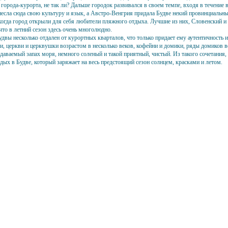
города-курорта, не так ли? Дальше городок развивался в своем темпе, входя в течение в
есла сюда свою культуру и язык, а Австро-Венгрия придала Будве некий провинциальны
огда город открыли для себя любители пляжного отдыха. Лучшие из них, Словенский и 
что в летний сезон здесь очень многолюдно.
двы несколько отдален от курортных кварталов, что только придает ему аутентичность 
и, церкви и церквушки возрастом в несколько веков, кофейни и домики, ряды домиков в
едаваемый запах моря, немного соленый и такой приятный, чистый. Из такого сочетания
дых в Будве, который заряжает на весь предстоящий сезон солнцем, красками и летом.