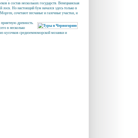
еков в состав нескольких государств. Венецианская
й лоск. Но настоящий бум начался здесь только в
Морген, сочетают песчаные и галечные участки, и
и приятную древность.
сего в несколько
, из кусочков средиземноморской мозаики и