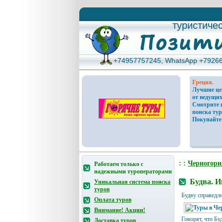
туристиче
туристиче
+74957757245, WhatsApp +7926
+74957757245, WhatsApp +7926
Греция.
Лучшие ц
от ведущих
Смотрите 
поиска тур
Покупайте
: :
Черногори
Работаем только с
надежными туроператорами
Будва. И
Уникальная система поиска
туров
Будву справедли
Оплата туров
Внимание! Акции!
Говорят, что Бу
Доставка туров