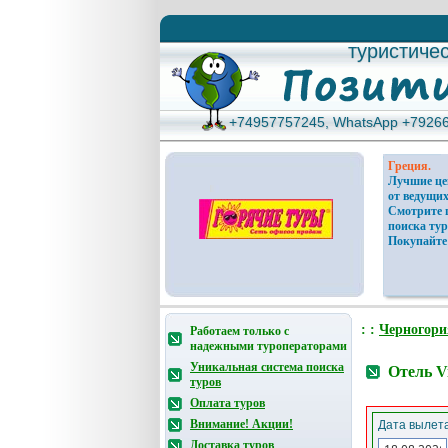
туристиче
туристиче
+74957757245, WhatsApp +7926
+74957757245, WhatsApp +7926
Греция.
Лучшие ц
от ведущих
Смотрите 
поиска тур
Покупайте
: :
Черногори
Работаем только с
надежными туроператорами
Уникальная система поиска
Отель V
туров
Оплата туров
Внимание! Акции!
Дата вылета
Доставка туров