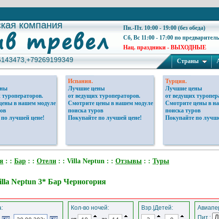
ская компания
ская компания
Пн.-Пт. 10:00 - 19:00 (без обеда)
Сб, Вс 11:00 - 17:00 по предварител
Нац. праздники - ВЫХОДНЫЕ
6143473,+79269199349
6143473,+79269199349
Страны
Испания.
Турция.
ены
Лучшие цены
Лучшие цены
 туроператоров.
от ведущих туроператоров.
от ведущих туропер
цены в нашем модуле
Смотрите цены в нашем модуле
Смотрите цены в н
ов
поиска туров
поиска туров
 по лучшей цене!
Покупайте по лучшей цене!
Покупайте по лучше
я
: :
Бар
: :
Отели
: : Villa Neptun : :
Отзывы
: :
Туры
illa Neptun 3* Бар Черногория
:
Кол-во ночей:
Взр.|Детей:
Авиапер
Пит.:
от
до