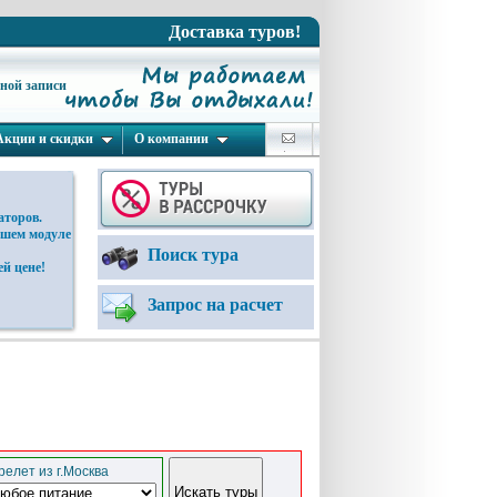
Доставка туров!
ьной записи
Акции и скидки
О компании
аторов.
ашем модуле
Поиск тура
й цене!
Запрос на расчет
елет из г.Москва