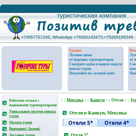
туристическая компания
туристическая компания
+74957757245, WhatsApp +79266143473,+79269199349
+74957757245, WhatsApp +79266143473,+79269199349
Греция.
Исп
Лучшие цены
Луч
от ведущих туроператоров.
от 
Смотрите цены в нашем модуле
Смо
поиска туров
пои
Покупайте по лучшей цене!
Пок
: :
Мексика
: :
Канкун
: : Отели : :
Ту
Работаем только с
надежными туроператорами
Уникальная система поиска
Отели в Канкун, Мексика
туров
Отели 5*
Отели 4*
Оплата туров
Внимание! Акции!
Отели 5*
Доставка туров