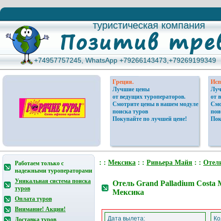
туристическая компания
туристическая компания
+74957757245, WhatsApp +79266143473,+79269199349
+74957757245, WhatsApp +79266143473,+79269199349
Греция.
Исп
Лучшие цены
Луч
от ведущих туроператоров.
от 
Смотрите цены в нашем модуле
Смо
поиска туров
пои
Покупайте по лучшей цене!
Пок
: :
Мексика
: :
Ривьера Майя
: :
Отел
Работаем только с
надежными туроператорами
Уникальная система поиска
Отель Grand Palladium Costa 
туров
Мексика
Оплата туров
Внимание! Акции!
Дата вылета:
Ко
Доставка туров