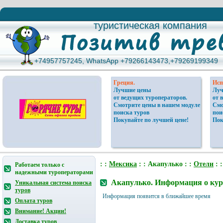
туристическая компания
туристическая компания
+74957757245, WhatsApp +79266143473,+79269199349
+74957757245, WhatsApp +79266143473,+79269199349
Греция.
Исп
Лучшие цены
Луч
от ведущих туроператоров.
от 
Смотрите цены в нашем модуле
Смо
поиска туров
пои
Покупайте по лучшей цене!
Пок
: :
Мексика
: : Акапулько : :
Отели
: 
Работаем только с
надежными туроператорами
Акапулько. Информация о кур
Уникальная система поиска
туров
Информация появится в ближайшее время
Оплата туров
Внимание! Акции!
Доставка туров