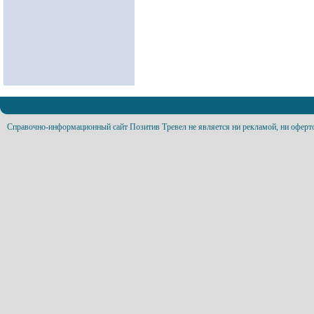
Справочно-информационный сайт Позитив Тревел не является ни рекламой, ни оферт