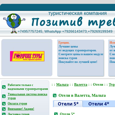
туристическая компания
туристическая компания
+74957757245, WhatsApp +79266143473,+79269199349
+74957757245, WhatsApp +79266143473,+79269199349
Греция.
Исп
Лучшие цены
Луч
от ведущих туроператоров.
от 
Смотрите цены в нашем модуле
Смо
поиска туров
пои
Покупайте по лучшей цене!
Пок
: :
Мальтa
: :
Валетта
: : Отели : :
Ту
Работаем только с
надежными туроператорами
Уникальная система поиска
Отели в Валетта, Мальтa
туров
Отели 5*
Отели 4*
Оплата туров
Внимание! Акции!
Отели 5*
Доставка туров