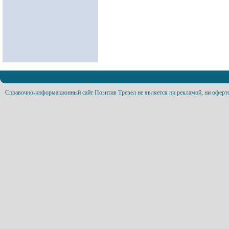
Справочно-информационный сайт Позитив Тревел не является ни рекламой, ни оферт