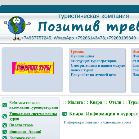
туристическая компания
туристическая компания
+74957757245, WhatsApp +79266143473,+79269199349
+74957757245, WhatsApp +79266143473,+79269199349
Греция.
Исп
Лучшие цены
Луч
от ведущих туроператоров.
от 
Смотрите цены в нашем модуле
Смо
поиска туров
пои
Покупайте по лучшей цене!
Пок
: :
Мальтa
: : Квара : :
Отели
: :
Туры
Работаем только с
надежными туроператорами
Квара. Информация о курорте
Уникальная система поиска
туров
Информация появится в ближайшее время
Оплата туров
Внимание! Акции!
Доставка туров