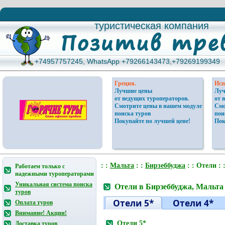
туристическая компания
туристическая компания
+74957757245, WhatsApp +79266143473,+79269199349
+74957757245, WhatsApp +79266143473,+79269199349
Греция.
Исп
Лучшие цены
Луч
от ведущих туроператоров.
от 
Смотрите цены в нашем модуле
Смо
поиска туров
пои
Покупайте по лучшей цене!
Пок
: :
Мальтa
: :
Бирзеббуджа
: : Отели : 
Работаем только с
надежными туроператорами
Уникальная система поиска
Отели в Бирзеббуджа, Мальтa
туров
Отели 5*
Отели 4*
Оплата туров
Внимание! Акции!
Отели 5*
Доставка туров