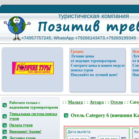
туристическая компания
туристическая компания
+74957757245, WhatsApp +79266143473,+79269199349
+74957757245, WhatsApp +79266143473,+79269199349
Греция.
Исп
Лучшие цены
Луч
от ведущих туроператоров.
от 
Смотрите цены в нашем модуле
Смо
поиска туров
пои
Покупайте по лучшей цене!
Пок
: :
Мальтa
: :
Аттард
: :
Отели
: : Cat
Работаем только с
надежными туроператорами
Уникальная система поиска
Отель Category 6 (внешняя К
туров
Оплата туров
Внимание! Акции!
Дата вылета:
Ко
Доставка туров
от