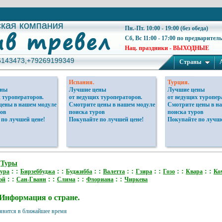
ская компания
ская компания
Пн.-Пт. 10:00 - 19:00 (без обеда)
Сб, Вс 11:00 - 17:00 по предварител
Нац. праздники - ВЫХОДНЫЕ
6143473,+79269199349
6143473,+79269199349
Страны
Испания.
Турция.
ены
Лучшие цены
Лучшие цены
 туроператоров.
от ведущих туроператоров.
от ведущих туропер
цены в нашем модуле
Смотрите цены в нашем модуле
Смотрите цены в н
ов
поиска туров
поиска туров
 по лучшей цене!
Покупайте по лучшей цене!
Покупайте по лучше
:
Туры
: :
: :
: :
: :
: :
: :
: :
ура
Бирзеббуджа
Буджибба
Валетта
Гзира
Гозо
Квара
Ко
: :
: :
: :
: :
эй
Сан-Гванн
Слима
Флориана
Чиркева
Информация о стране.
явится в ближайшее время