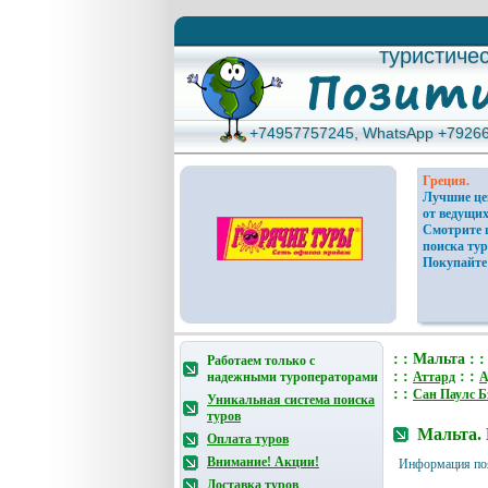
туристиче
туристиче
+74957757245, WhatsApp +7926
+74957757245, WhatsApp +7926
Греция.
Лучшие ц
от ведущих
Смотрите 
поиска тур
Покупайте
: : Мальтa : 
Работаем только с
: :
: :
надежными туроператорами
Аттард
А
: :
Сан Паулс Б
Уникальная система поиска
туров
Мальтa. 
Оплата туров
Внимание! Акции!
Информация по
Доставка туров