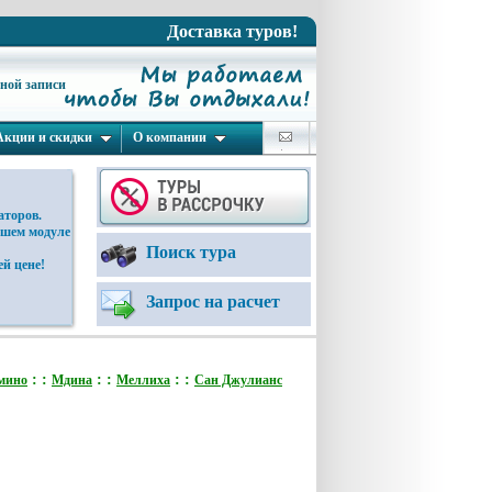
Доставка туров!
ьной записи
Акции и скидки
О компании
аторов.
ашем модуле
Поиск тура
й цене!
Запрос на расчет
: :
: :
: :
мино
Мдина
Меллиха
Сан Джулианс