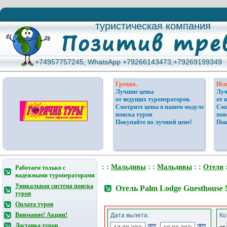
туристическая компания
туристическая компания
+74957757245, WhatsApp +79266143473,+79269199349
+74957757245, WhatsApp +79266143473,+79269199349
Греция.
Исп
Лучшие цены
Луч
от ведущих туроператоров.
от 
Смотрите цены в нашем модуле
Смо
поиска туров
пои
Покупайте по лучшей цене!
Пок
: :
Мальдивы
: :
Мальдивы
: :
Отели
:
Работаем только с
надежными туроператорами
Уникальная система поиска
Отель Palm Lodge Guesthous
туров
Оплата туров
Внимание! Акции!
Дата вылета:
Ко
Доставка туров
от