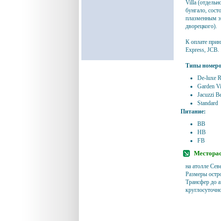
Villa (отдельн
бунгало, сост
плазменным э
дворецкого).
К оплате прин
Express, JCB.
Типы номеро
De-luxe 
Garden Vi
Jacuzzi Be
Standard
Питание:
BB
HB
FB
Месторас
на атолле Сев
Размеры остр
Трансфер до а
круглосуточно