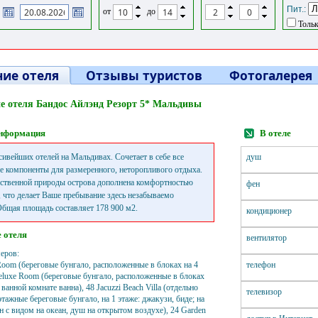
Пит.:
от
до
Тольк
ие отеля
Отзывы туристов
Фотогалерея
е отеля Бандос Айлэнд Резорт 5* Мальдивы
нформация
В отеле
сивейших отелей на Мальдивах. Сочетает в себе все
душ
 компоненты для размеренного, неторопливого отдыха.
ественной природы острова дополнена комфортностью
фен
 что делает Ваше пребывание здесь незабываемо
бщая площадь составляет 178 900 м2.
кондиционер
 отеля
вентилятор
еров:
Room (береговые бунгало, расположенные в блоках на 4
телефон
eluxe Room (береговые бунгало, расположенные в блоках
 ванной комнате ванна), 48 Jacuzzi Beach Villa (отдельно
телевизор
тажные береговые бунгало, на 1 этаже: джакузи, биде; на
он с видом на океан, душ на открытом воздухе), 24 Garden