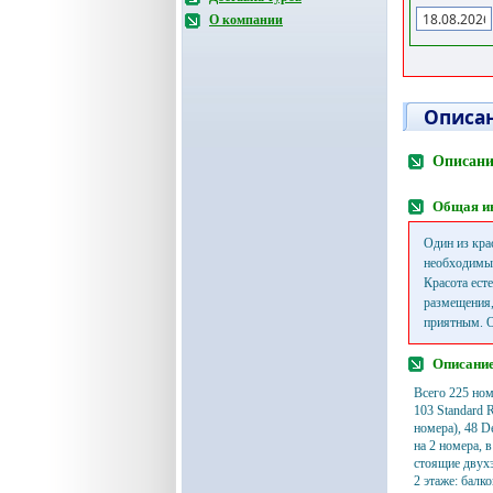
О компании
Описан
Описани
Общая и
Один из кра
необходимые
Красота ест
размещения,
приятным. О
Описание
Всего 225 ном
103 Standard 
номера), 48 D
на 2 номера, в
стоящие двухэ
2 этаже: балк