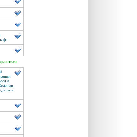
я
 кофе
ра отеля
й
taurant
обед и
estaurant
дуктов и