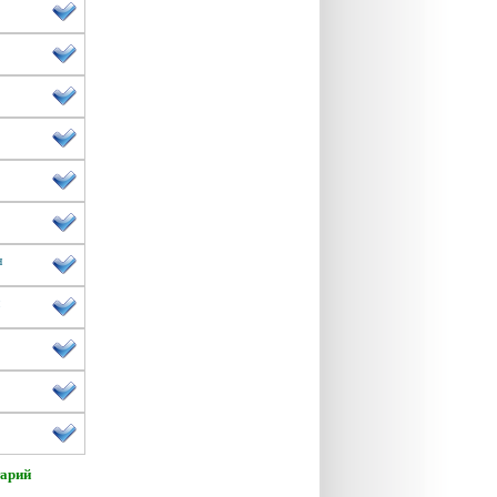
н
н
арий