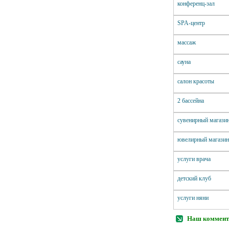
конференц-зал
SPA-центр
массаж
сауна
салон красоты
2 бассейна
сувенирный магази
ювелирный магази
услуги врача
детский клуб
услуги няни
Наш коммент