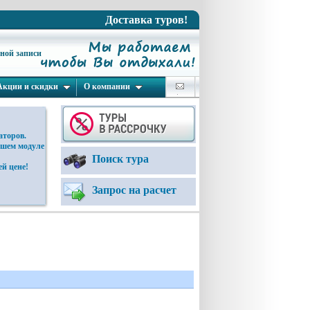
Доставка туров!
ьной записи
Акции и скидки
О компании
аторов.
ашем модуле
Поиск тура
й цене!
Запрос на расчет