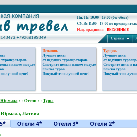
ская компания
ская компания
Пн.-Пт. 10:00 - 19:00 (без обеда)
Сб, Вс 11:00 - 17:00 по предварител
Нац. праздники - ВЫХОДНЫЕ
6143473,+79269199349
6143473,+79269199349
Страны
Испания.
Турция.
ены
Лучшие цены
Лучшие цены
 туроператоров.
от ведущих туроператоров.
от ведущих туропер
цены в нашем модуле
Смотрите цены в нашем модуле
Смотрите цены в н
ов
поиска туров
поиска туров
 по лучшей цене!
Покупайте по лучшей цене!
Покупайте по лучше
:
Юрмала
: : Отели : :
Туры
 Юрмала, Латвия
5*
Отели 4*
Отели 3*
Отели 2*
*