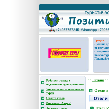
туристиче
туристиче
+74957757245, WhatsApp +7926
+74957757245, WhatsApp +7926
Греция.
Лучшие ц
от ведущих
Смотрите 
поиска тур
Покупайте
: :
Латвия
: 
Работаем только с
надежными туроператорами
Уникальная система поиска
Отели в
туров
Отели 
Оплата туров
Внимание! Акции!
Отели 5
Доставка туров