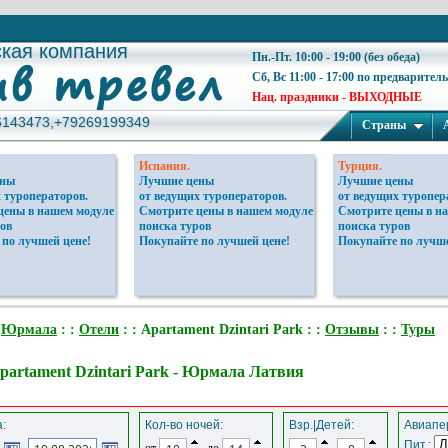
ская компания
ская компания
Пн.-Пт. 10:00 - 19:00 (без обеда)
Сб, Вс 11:00 - 17:00 по предварител
Нац. праздники - ВЫХОДНЫЕ
6143473,+79269199349
6143473,+79269199349
Страны
Испания.
Турция.
ены
Лучшие цены
Лучшие цены
 туроператоров.
от ведущих туроператоров.
от ведущих туропер
цены в нашем модуле
Смотрите цены в нашем модуле
Смотрите цены в н
ов
поиска туров
поиска туров
 по лучшей цене!
Покупайте по лучшей цене!
Покупайте по лучше
:
Юрмала
: :
Отели
: : Apartament Dzintari Park : :
Отзывы
: :
Туры
partament Dzintari Park - Юрмала Латвия
:
Кол-во ночей:
Взр.|Детей:
Авиапер
Пит.:
от
до