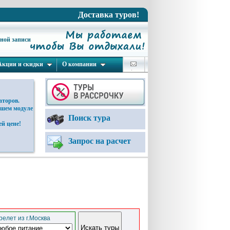
Доставка туров!
ьной записи
Акции и скидки
О компании
аторов.
ашем модуле
Поиск тура
й цене!
Запрос на расчет
елет из г.Москва