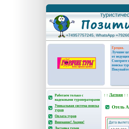
туристиче
туристиче
+74957757245, WhatsApp +7926
+74957757245, WhatsApp +7926
Греция.
Лучшие ц
от ведущих
Смотрите 
поиска тур
Покупайте
: :
Латвия
: 
Работаем только с
надежными туроператорами
Уникальная система поиска
Отель A
туров
Оплата туров
Внимание! Акции!
Дата вылета
Доставка туров