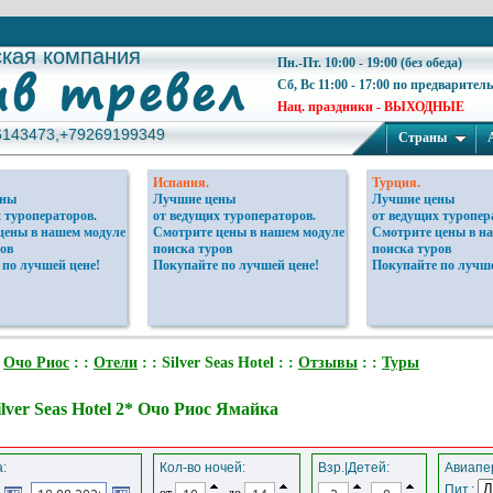
ская компания
ская компания
Пн.-Пт. 10:00 - 19:00 (без обеда)
Сб, Вс 11:00 - 17:00 по предварител
Нац. праздники - ВЫХОДНЫЕ
6143473,+79269199349
6143473,+79269199349
Страны
Испания.
Турция.
ены
Лучшие цены
Лучшие цены
 туроператоров.
от ведущих туроператоров.
от ведущих туропер
цены в нашем модуле
Смотрите цены в нашем модуле
Смотрите цены в н
ов
поиска туров
поиска туров
 по лучшей цене!
Покупайте по лучшей цене!
Покупайте по лучше
:
Очо Риос
: :
Отели
: : Silver Seas Hotel : :
Отзывы
: :
Туры
lver Seas Hotel 2* Очо Риос Ямайка
:
Кол-во ночей:
Взр.|Детей:
Авиапер
Пит.:
от
до