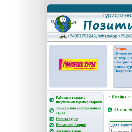
туристиче
туристиче
+74957757245, WhatsApp +7926
+74957757245, WhatsApp +7926
Греция.
Лучшие ц
от ведущих
Смотрите 
поиска тур
Покупайте
: :
Ямайка
: 
Работаем только с
надежными туроператорами
Уникальная система поиска
Отель Si
туров
Оплата туров
Внимание! Акции!
Дата вылета
Доставка туров