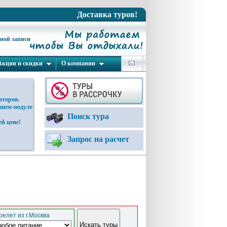
Доставка туров!
ьной записи
Акции и скидки
О компании
аторов.
ашем модуле
Поиск тура
й цене!
Запрос на расчет
елет из г.Москва