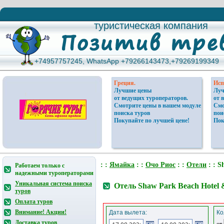
туристическая компания
туристическая компания
+74957757245, WhatsApp +79266143473,+79269199349
+74957757245, WhatsApp +79266143473,+79269199349
Греция.
Исп
Лучшие цены
Луч
от ведущих туроператоров.
от 
Смотрите цены в нашем модуле
Смо
поиска туров
пои
Покупайте по лучшей цене!
Пок
: :
Ямайка
: :
Очо Риос
: :
Отели
: : S
Работаем только с
надежными туроператорами
Уникальная система поиска
Отель Shaw Park Beach Hotel
туров
Оплата туров
Внимание! Акции!
Дата вылета:
Ко
Доставка туров
от