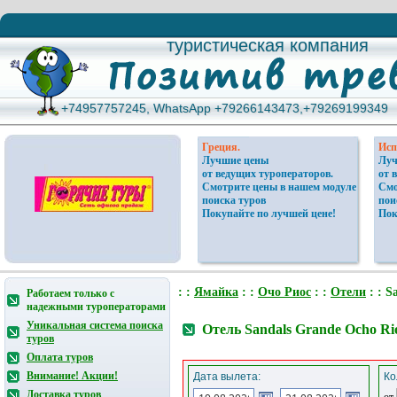
туристическая компания
туристическая компания
+74957757245, WhatsApp +79266143473,+79269199349
+74957757245, WhatsApp +79266143473,+79269199349
Греция.
Исп
Лучшие цены
Луч
от ведущих туроператоров.
от 
Смотрите цены в нашем модуле
Смо
поиска туров
пои
Покупайте по лучшей цене!
Пок
: :
Ямайка
: :
Очо Риос
: :
Отели
: : S
Работаем только с
надежными туроператорами
Уникальная система поиска
Отель Sandals Grande Ocho Ri
туров
Оплата туров
Внимание! Акции!
Дата вылета:
Ко
Доставка туров
от