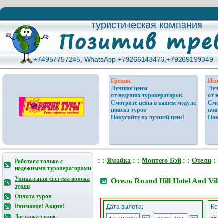
туристическая компания
туристическая компания
+74957757245, WhatsApp +79266143473,+79269199349
+74957757245, WhatsApp +79266143473,+79269199349
Греция.
Исп
Лучшие цены
Луч
от ведущих туроператоров.
от 
Смотрите цены в нашем модуле
Смо
поиска туров
пои
Покупайте по лучшей цене!
Пок
: :
Ямайка
: :
Монтего Бэй
: :
Отели
: 
Работаем только с
надежными туроператорами
Уникальная система поиска
Отель Round Hill Hotel And Vi
туров
Оплата туров
Внимание! Акции!
Дата вылета:
Ко
Доставка туров
от