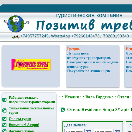
туристическая компания
туристическая компания
+74957757245, WhatsApp +79266143473,+79269199349
+74957757245, WhatsApp +79266143473,+79269199349
Греция.
Исп
Лучшие цены
Луч
от ведущих туроператоров.
от 
Смотрите цены в нашем модуле
Смо
поиска туров
пои
Покупайте по лучшей цене!
Пок
: :
Италия
: :
Валь Гардена
: :
Отели
:
Работаем только с
надежными туроператорами
Уникальная система поиска
Отель Residence Sonja 3* apts
туров
Оплата туров
Внимание! Акции!
Дата вылета:
Ко
Доставка туров
от