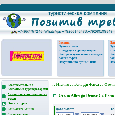
туристическая компания
туристическая компания
+74957757245, WhatsApp +79266143473,+79269199349
+74957757245, WhatsApp +79266143473,+79269199349
Греция.
Исп
Лучшие цены
Луч
от ведущих туроператоров.
от 
Смотрите цены в нашем модуле
Смо
поиска туров
пои
Покупайте по лучшей цене!
Пок
: :
Италия
: :
Валь Ди Фасса
: :
Отели
Работаем только с
надежными туроператорами
Уникальная система поиска
Отель Albergo Denise C2 Валь
туров
Оплата туров
Внимание! Акции!
Дата вылета:
Ко
Доставка туров
от