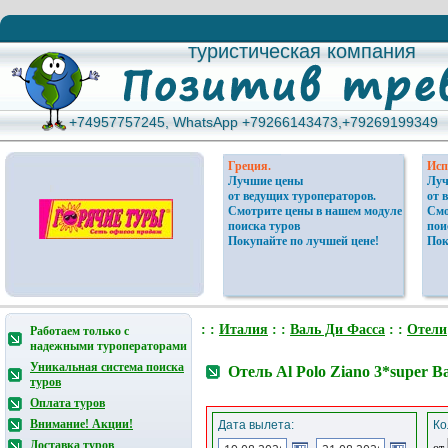
туристическая компания
туристическая компания
+74957757245, WhatsApp +79266143473,+79269199349
+74957757245, WhatsApp +79266143473,+79269199349
Греция.
Исп
Лучшие цены
Луч
от ведущих туроператоров.
от 
Смотрите цены в нашем модуле
Смо
поиска туров
пои
Покупайте по лучшей цене!
Пок
: :
Италия
: :
Валь Ди Фасса
: :
Отели
Работаем только с
надежными туроператорами
Уникальная система поиска
Отель Al Polo Ziano 3*super 
туров
Оплата туров
Внимание! Акции!
Дата вылета:
Ко
Доставка туров
от