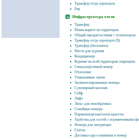
Трансфер от/до аэропорта
Бар
Инфраструктура отеля
Трансфер
Мини-маркет на территории
Общий лаундж/гостиная с телевизором
Трансфер от/до аэропорта ($)
Трансфер (бесплатно)
Места для курения
Кондиционер
Курение на всей территории запрещено
Гипоаллергенный номер
Отопление
Упакованные ланчи
Звукоизолированные номера
Сувенирный магазин
Сейф
Лифт
Люкс для новобрачных
Семейные номера
Парикмахерская/салон красоты
Удобства для гостей с ограниченными 
Номера для некурящих
Газеты
Доставка еды и напитков в номер