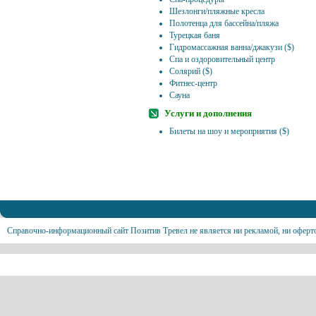
Шезлонги/пляжные кресла
Полотенца для бассейна/пляжа
Турецкая баня
Гидромассажная ванна/джакузи ($)
Спа и оздоровительный центр
Солярий ($)
Фитнес-центр
Сауна
Услуги и дополнения
Билеты на шоу и мероприятия ($)
Справочно-информационный сайт Позитив Тревел не является ни рекламой, ни оферт