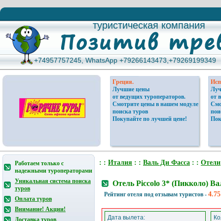
туристическая компания
туристическая компания
+74957757245, WhatsApp +79266143473,+79269199349
+74957757245, WhatsApp +79266143473,+79269199349
Греция.
Исп
Лучшие цены
Луч
от ведущих туроператоров.
от 
Смотрите цены в нашем модуле
Смо
поиска туров
пои
Покупайте по лучшей цене!
Пок
: :
Италия
: :
Валь Ди Фасса
: :
Отели
Работаем только с
надежными туроператорами
Уникальная система поиска
Отель Piccolo 3* (Пикколо) В
туров
4.75
Рейтинг отеля под отзывам туристов -
Оплата туров
Внимание! Акции!
Дата вылета:
Ко
Доставка туров