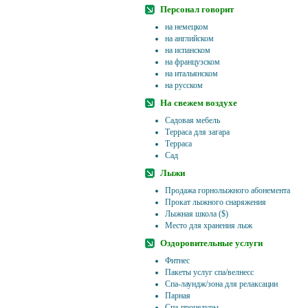
Персонал говорит
на немецком
на английском
на испанском
на французском
на итальянском
на русском
На свежем воздухе
Садовая мебель
Терраса для загара
Терраса
Сад
Лыжи
Продажа горнолыжного абонемента
Прокат лыжного снаряжения
Лыжная школа ($)
Место для хранения лыж
Оздоровительные услуги
Фитнес
Пакеты услуг спа/велнесс
Спа-лаундж/зона для релаксации
Парная
Спа-процедуры