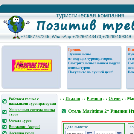
туристическая компания
туристическая компания
+74957757245, WhatsApp +79266143473,+79269199349
+74957757245, WhatsApp +79266143473,+79269199349
Греция.
Исп
Лучшие цены
Луч
от ведущих туроператоров.
от 
Смотрите цены в нашем модуле
Смо
поиска туров
пои
Покупайте по лучшей цене!
Пок
: :
Италия
: :
Римини
: :
Отели
: : Mar
Работаем только с
надежными туроператорами
Уникальная система поиска
Отель Marittimo 2* Римини И
туров
Оплата туров
Внимание! Акции!
Дата вылета:
Ко
Доставка туров
от