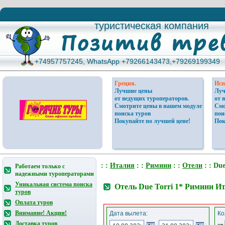
туристическая компания
туристическая компания
+74957757245, WhatsApp +79266143473,+79269199349
+74957757245, WhatsApp +79266143473,+79269199349
Греция.
Исп
Лучшие цены
Луч
от ведущих туроператоров.
от 
Смотрите цены в нашем модуле
Смо
поиска туров
пои
Покупайте по лучшей цене!
Пок
: :
Италия
: :
Римини
: :
Отели
: : Due
Работаем только с
надежными туроператорами
Уникальная система поиска
Отель Due Torri 1* Римини И
туров
Оплата туров
Внимание! Акции!
Дата вылета:
Ко
Доставка туров
от