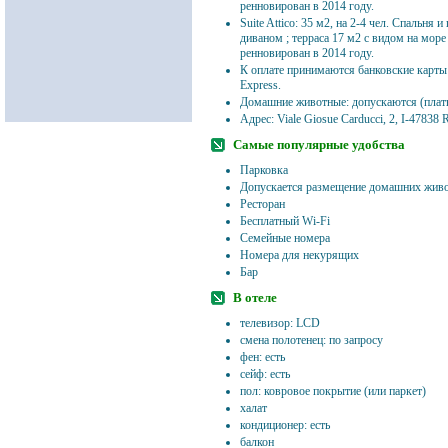
ренновирован в 2014 году.
Suite Attico: 35 м2, на 2-4 чел. Спальня 
диваном ; терраса 17 м2 с видом на море
ренновирован в 2014 году.
К оплате принимаются банковские карты: 
Express.
Домашние животные: допускаются (плат
Aдрес: Viale Giosue Carducci, 2, I-47838 
Самые популярные удобства
Парковка
Допускается размещение домашних жив
Ресторан
Бесплатный Wi-Fi
Семейные номера
Номера для некурящих
Бар
В отеле
телевизор: LCD
смена полотенец: по запросу
фен: есть
сейф: есть
пол: ковровое покрытие (или паркет)
халат
кондиционер: есть
балкон