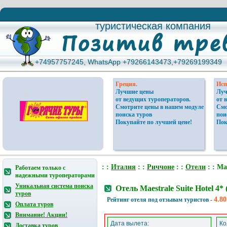
туристическая компания
туристическая компания
+74957757245, WhatsApp +79266143473,+79269199349
+74957757245, WhatsApp +79266143473,+79269199349
Греция.
Исп
Лучшие цены
Луч
от ведущих туроператоров.
от 
Смотрите цены в нашем модуле
Смо
поиска туров
пои
Покупайте по лучшей цене!
Пок
: :
Италия
: :
Риччоне
: :
Отели
: : Ma
Работаем только с
надежными туроператорами
Уникальная система поиска
Отель Maestrale Suite Hotel 
туров
4.80
Рейтинг отеля под отзывам туристов -
Оплата туров
Внимание! Акции!
Дата вылета:
Ко
Доставка туров