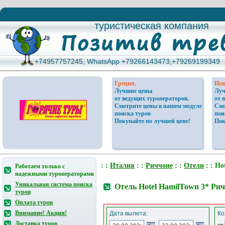
туристическая компания
туристическая компания
+74957757245, WhatsApp +79266143473,+79269199349
+74957757245, WhatsApp +79266143473,+79269199349
Греция.
Исп
Лучшие цены
Луч
от ведущих туроператоров.
от 
Смотрите цены в нашем модуле
Смо
поиска туров
пои
Покупайте по лучшей цене!
Пок
: :
Италия
: :
Риччоне
: :
Отели
: : Ho
Работаем только с
надежными туроператорами
Уникальная система поиска
Отель Hotel HamilTown 3* Ри
туров
Оплата туров
Внимание! Акции!
Дата вылета:
Ко
Доставка туров
от