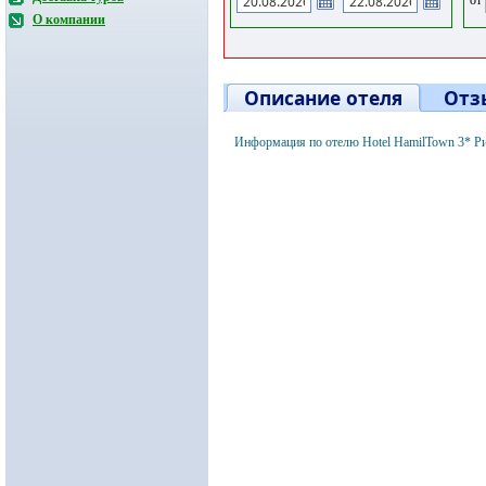
О компании
Описание отеля
Отз
Информация по отелю Hotel HamilTown 3* Р