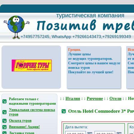
туристическая компания
туристическая компания
+74957757245, WhatsApp +79266143473,+79269199349
+74957757245, WhatsApp +79266143473,+79269199349
Греция.
Исп
Лучшие цены
Луч
от ведущих туроператоров.
от 
Смотрите цены в нашем модуле
Смо
поиска туров
пои
Покупайте по лучшей цене!
Пок
: :
Италия
: :
Риччоне
: :
Отели
: : Ho
Работаем только с
надежными туроператорами
Уникальная система поиска
Отель Hotel Commodore 3* Ри
туров
Оплата туров
Внимание! Акции!
Дата вылета:
Ко
Доставка туров
от