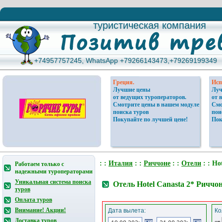
туристическая компания
туристическая компания
+74957757245, WhatsApp +79266143473,+79269199349
+74957757245, WhatsApp +79266143473,+79269199349
Греция.
Исп
Лучшие цены
Луч
от ведущих туроператоров.
от 
Смотрите цены в нашем модуле
Смо
поиска туров
пои
Покупайте по лучшей цене!
Пок
: :
Италия
: :
Риччоне
: :
Отели
: : Ho
Работаем только с
надежными туроператорами
Уникальная система поиска
Отель Hotel Canasta 2* Риччо
туров
Оплата туров
Внимание! Акции!
Дата вылета:
Ко
Доставка туров
от