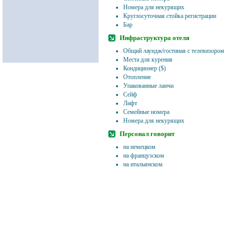
Номера для некурящих
Круглосуточная стойка регистрации
Бар
Инфраструктура отеля
Общий лаундж/гостиная с телевизором
Места для курения
Кондиционер ($)
Отопление
Упакованные ланчи
Сейф
Лифт
Семейные номера
Номера для некурящих
Персонал говорит
на немецком
на французском
на итальянском