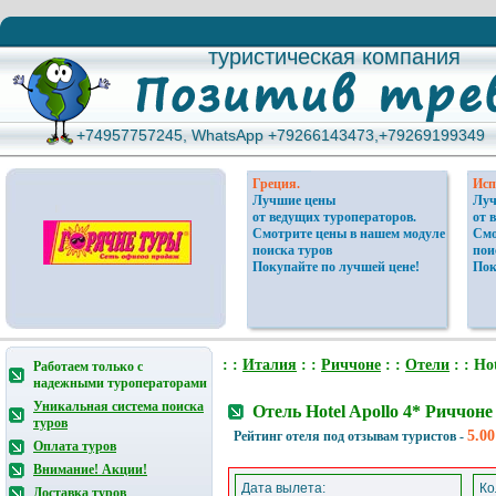
туристическая компания
туристическая компания
+74957757245, WhatsApp +79266143473,+79269199349
+74957757245, WhatsApp +79266143473,+79269199349
Греция.
Исп
Лучшие цены
Луч
от ведущих туроператоров.
от 
Смотрите цены в нашем модуле
Смо
поиска туров
пои
Покупайте по лучшей цене!
Пок
: :
Италия
: :
Риччоне
: :
Отели
: : Hot
Работаем только с
надежными туроператорами
Уникальная система поиска
Отель Hotel Apollo 4* Риччон
туров
5.00
Рейтинг отеля под отзывам туристов -
Оплата туров
Внимание! Акции!
Дата вылета:
Ко
Доставка туров