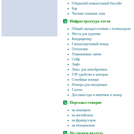
Открытый плавательный бассейн
Бар
Частная пляжная зона
Инфраструктура отеля
Общий лаундж/гостиная с телевизором
Места для курения
Кондиционер
Гипоаллергенный номер
Отопление
Упакованные ланчи
Сейф
Лифт
Люкс для новобрачных
VIP-удобства в номерах
Семейные номера
Номера для некурящих
Газеты
Доставка еды и напитков в номер
Персонал говорит
на немецком
на английском
на французском
на итальянском
На свежем воздухе