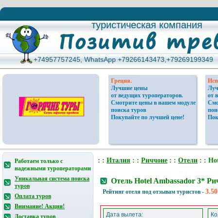
туристическая компания
туристическая компания
+74957757245, WhatsApp +79266143473,+79269199349
+74957757245, WhatsApp +79266143473,+79269199349
Греция.
Исп
Лучшие цены
Луч
от ведущих туроператоров.
от 
Смотрите цены в нашем модуле
Смо
поиска туров
пои
Покупайте по лучшей цене!
Пок
: :
Италия
: :
Риччоне
: :
Отели
: : Ho
Работаем только с
надежными туроператорами
Уникальная система поиска
Отель Hotel Ambassador 3* Р
туров
3.50
Рейтинг отеля под отзывам туристов -
Оплата туров
Внимание! Акции!
Дата вылета:
Ко
Доставка туров