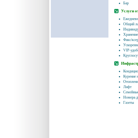
Бар
Услуги о
Ежедневн
Общий ла
Индивиду
Хранение
Факс/ксе
Ускоренна
VIP-удоб
Круглосу
Инфрастр
Кондицио
Курение 
Отоплени
Лифт
Семейные
Номера д
Газеты