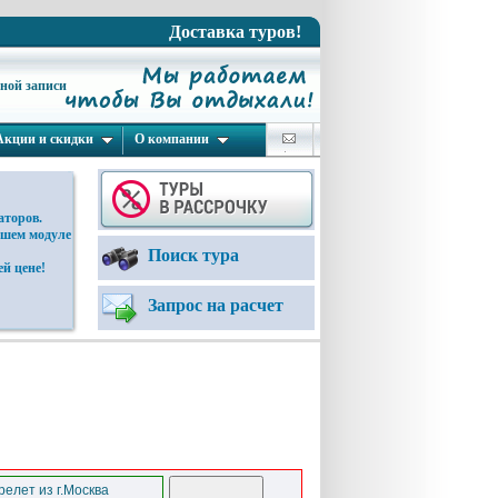
Доставка туров!
ьной записи
Акции и скидки
О компании
аторов.
ашем модуле
Поиск тура
й цене!
Запрос на расчет
елет из г.Москва