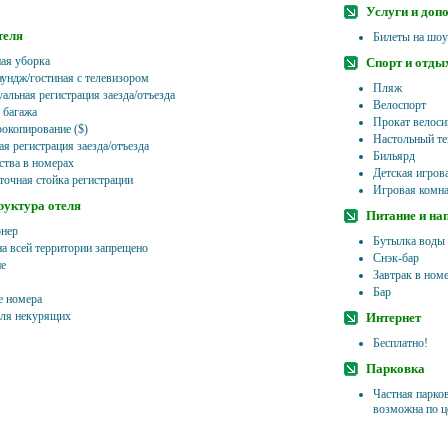
Услуги и доп
теля
Билеты на шоу
ая уборка
Спорт и отды
ундж/гостиная с телевизором
Пляж
альная регистрация заезда/отъезда
Велоспорт
 багажа
Прокат велоси
рокопирование ($)
Настольный те
я регистрация заезда/отъезда
Бильярд
ства в номерах
Детская игров
точная стойка регистрации
Игровая комна
уктура отеля
Питание и на
нер
Бутылка воды
на всей территории запрещено
Снэк-бар
е
Завтрак в ном
Бар
 номера
ля некурящих
Интернет
Бесплатно!
Парковка
Частная парков
возможна по ц