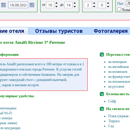
Пит.:
от
до
Тольк
ие отеля
Отзывы туристов
Фотогалерея
 отеля Amalfi Riccione 3* Риччоне
нформация
Персонал гов
на немецком
ель Amalfi расположен всего в 100 метрах от пляжа и в 1
на английском
нодорожного вокзала города Риччоне. К услугам гостей
на испанском
ндиционером и собственным балконом. На завтрак для
на французско
ируют «шведский стол» с домашней выпечкой,
на итальянско
, сыром и мясным ассорти.
на русском
Безопасность
опулярные удобства
Сейф
 питомцами
На свежем во
ый Wi-Fi
Пляж (первая 
 номера
Терраса
рвая линия)
Сад
ля некурящих