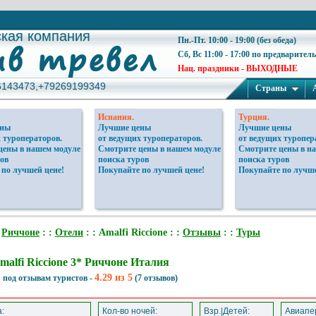
ская компания
ская компания
Пн.-Пт. 10:00 - 19:00 (без обеда)
Сб, Вс 11:00 - 17:00 по предварител
Нац. праздники - ВЫХОДНЫЕ
6143473,+79269199349
6143473,+79269199349
Страны
Испания.
Турция.
ены
Лучшие цены
Лучшие цены
 туроператоров.
от ведущих туроператоров.
от ведущих туропер
цены в нашем модуле
Смотрите цены в нашем модуле
Смотрите цены в н
ов
поиска туров
поиска туров
 по лучшей цене!
Покупайте по лучшей цене!
Покупайте по лучше
:
Риччоне
: :
Отели
: : Amalfi Riccione : :
Отзывы
: :
Туры
malfi Riccione 3* Риччоне Италия
4.29 из 5
 под отзывам туристов -
(7 отзывов)
:
Кол-во ночей:
Взр.|Детей:
Авиапер