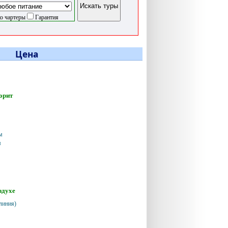
о чартеры
Гарантия
Цена
орит
м
м
здухе
линия)