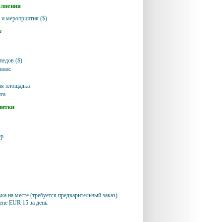
олнения
 и мероприятия ($)
х
педов ($)
ннис
ая площадка
та
питки
ер
ка на месте (требуется предварительный заказ)
ене EUR 15 за день.