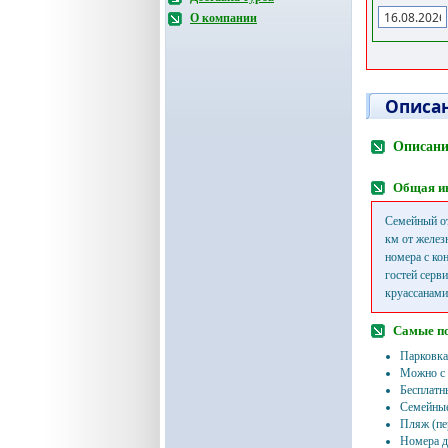
О компании
Описан
Описание
Общая и
Семейный от
км от желез
номера с ко
гостей серв
круассанами
Самые п
Парковка
Можно с
Бесплатн
Семейные
Пляж (пе
Номера д