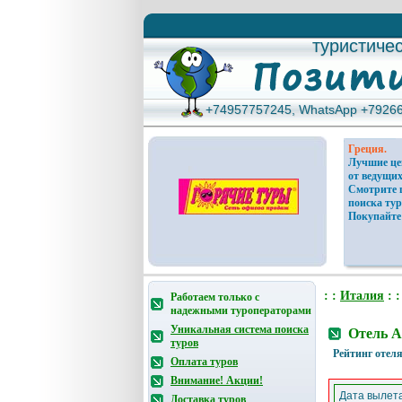
туристиче
туристиче
+74957757245, WhatsApp +7926
+74957757245, WhatsApp +7926
Греция.
Лучшие ц
от ведущих
Смотрите 
поиска тур
Покупайте
: :
Италия
: 
Работаем только с
надежными туроператорами
Уникальная система поиска
Отель A
туров
Рейтинг отеля
Оплата туров
Внимание! Акции!
Дата вылета
Доставка туров