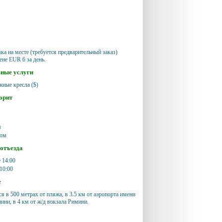
ка на месте (требуется предварительный заказ)
ене EUR 6 за день.
ные услуги
ные кресла ($)
орит
м
ком
/отъезда
е 14:00
 10:00
е
я в 500 метрах от пляжа, в 3.5 км от аэропорта имени
ини, в 4 км от ж/д вокзала Римини.