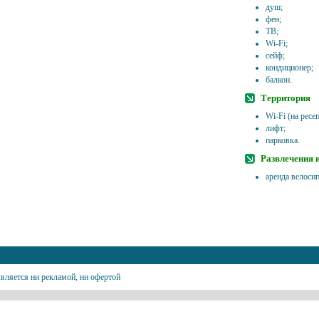
душ;
фен;
ТВ;
Wi-Fi;
сейф;
кондиционер;
балкон.
Территория
Wi-Fi (на ресе
лифт;
парковка.
Развлечения 
аренда велоси
вляется ни рекламой, ни офертой