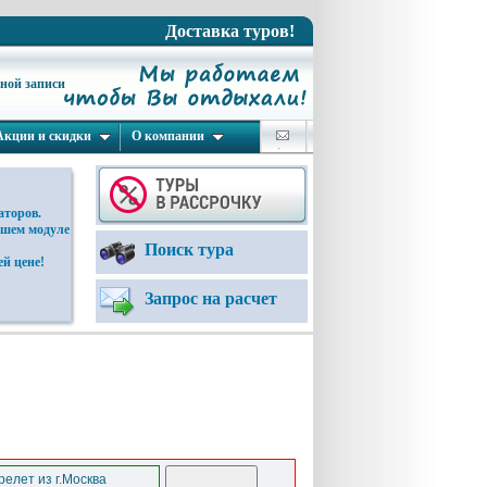
Доставка туров!
ьной записи
Акции и скидки
О компании
аторов.
ашем модуле
Поиск тура
й цене!
Запрос на расчет
елет из г.Москва