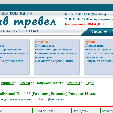
ская компания
ская компания
Пн.-Пт. 10:00 - 19:00 (без обеда)
Сб, Вс 11:00 - 17:00 по предварител
Нац. праздники - ВЫХОДНЫЕ
6143473,+79269199349
6143473,+79269199349
Страны
Испания.
Турция.
ены
Лучшие цены
Лучшие цены
 туроператоров.
от ведущих туроператоров.
от ведущих туропер
цены в нашем модуле
Смотрите цены в нашем модуле
Смотрите цены в н
ов
поиска туров
поиска туров
 по лучшей цене!
Покупайте по лучшей цене!
Покупайте по лучше
:
Риччоне
: :
Отели
: : Hollywood Hotel : :
Отзывы
: :
Туры
ollywood Hotel 2* (Голливуд Риччоне) Риччоне Италия
3.00 из 5
 под отзывам туристов -
(9 отзывов)
:
Кол-во ночей:
Взр.|Детей:
Авиапер