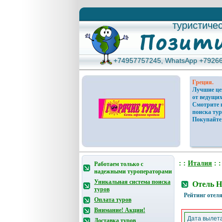
туристиче
туристиче
+74957757245, WhatsApp +7926
+74957757245, WhatsApp +7926
Греция.
Лучшие ц
от ведущих
Смотрите 
поиска тур
Покупайте
: :
Италия
: 
Работаем только с
надежными туроператорами
Уникальная система поиска
Отель H
туров
Рейтинг отеля
Оплата туров
Внимание! Акции!
Дата вылета
Доставка туров