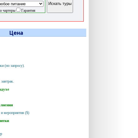
о чартеры
Гарантия
Цена
ки (по запросу).
 завтрак.
здухе
олнения
 и мероприятия ($)
питки
ер