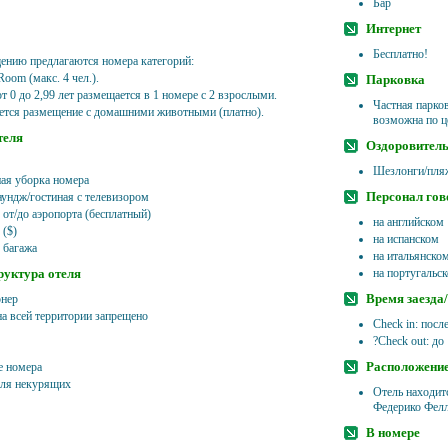
Бар
Интернет
Бесплатно!
ению предлагаются номера категорий:
Room (макс. 4 чел.).
Парковка
т 0 до 2,99 лет размещается в 1 номере с 2 взрослыми.
Частная парков
ется размещение с домашними животными (платно).
возможна по ц
теля
Оздоровитель
Шезлонги/пляж
ая уборка номера
Персонал гов
ундж/гостиная с телевизором
 от/до аэропорта (бесплатный)
на английском
 ($)
на испанском
 багажа
на итальянско
уктура отеля
на португальс
Время заезда
нер
на всей территории запрещено
Check in: посл
?Check out: до
Расположени
 номера
ля некурящих
Отель находитс
Федерико Фелл
В номере