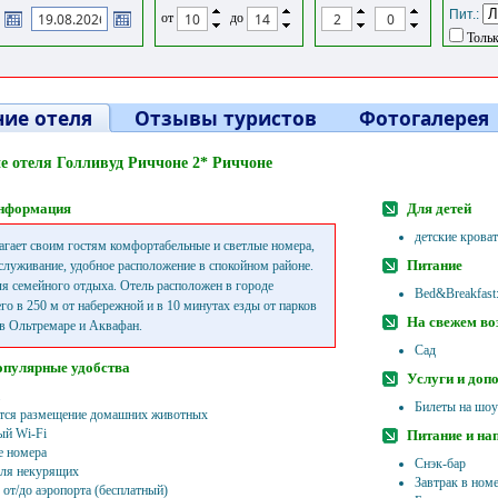
Пит.:
от
до
Тольк
ие отеля
Отзывы туристов
Фотогалерея
е отеля Голливуд Риччоне 2* Риччоне
нформация
Для детей
детские кроват
агает своим гостям комфортабельные и светлые номера,
Питание
служивание, удобное расположение в спокойном районе.
я семейного отдыха. Отель расположен в городе
Bed&Breakfast:
его в 250 м от набережной и в 10 минутах езды от парков
На свежем во
в Ольтремаре и Аквафан.
Сад
опулярные удобства
Услуги и доп
Билеты на шоу
тся размещение домашних животных
ый Wi-Fi
Питание и на
 номера
Снэк-бар
ля некурящих
Завтрак в ном
 от/до аэропорта (бесплатный)