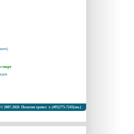
пшен);
и спорт
педов.
© 2007-2026 Позитив тревел т. (495)775-7245(мн.)