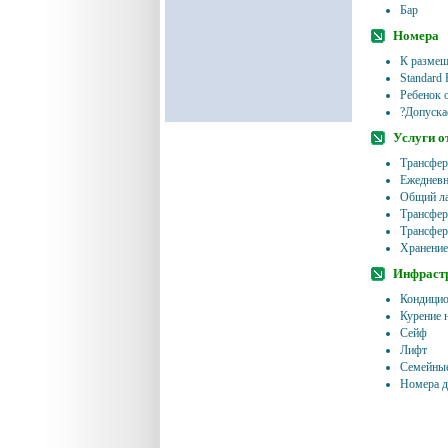
Бар
Номера
К размещ
Standard 
Ребенок о
?Допуска
Услуги о
Трансфер
Ежедневн
Общий ла
Трансфер
Трансфер
Хранение
Инфрастр
Кондицио
Курение 
Сейф
Лифт
Семейные
Номера д