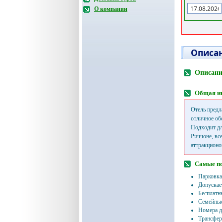
О компании
Описан
Описани
Общая и
Отель предл
отличное об
Подходит дл
Риччоне, вс
аттракционо
Самые п
Парковка
Допускае
Бесплатн
Семейные
Номера д
Трансфер