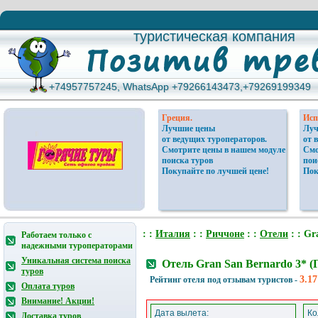
туристическая компания
туристическая компания
+74957757245, WhatsApp +79266143473,+79269199349
+74957757245, WhatsApp +79266143473,+79269199349
Греция.
Исп
Лучшие цены
Луч
от ведущих туроператоров.
от 
Смотрите цены в нашем модуле
Смо
поиска туров
пои
Покупайте по лучшей цене!
Пок
: :
Италия
: :
Риччоне
: :
Отели
: : Gr
Работаем только с
надежными туроператорами
Уникальная система поиска
Отель Gran San Bernardo 3* 
туров
3.17
Рейтинг отеля под отзывам туристов -
Оплата туров
Внимание! Акции!
Дата вылета:
Ко
Доставка туров