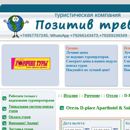
туристическая компания
туристическая компания
+74957757245, WhatsApp +79266143473,+79269199349
+74957757245, WhatsApp +79266143473,+79269199349
Греция.
Исп
Лучшие цены
Луч
от ведущих туроператоров.
от 
Смотрите цены в нашем модуле
Смо
поиска туров
пои
Покупайте по лучшей цене!
Пок
: :
Италия
: :
Риччоне
: :
Отели
: : D-
Работаем только с
надежными туроператорами
Уникальная система поиска
Отель D-place Aparthotel & Su
туров
Оплата туров
Внимание! Акции!
Дата вылета:
Ко
Доставка туров
от