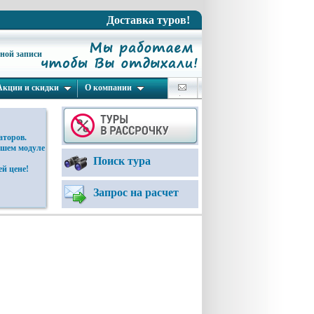
Доставка туров!
ьной записи
Акции и скидки
О компании
аторов.
ашем модуле
Поиск тура
й цене!
Запрос на расчет