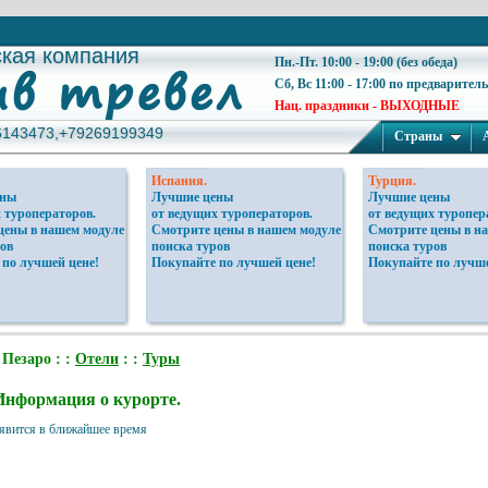
ская компания
ская компания
Пн.-Пт. 10:00 - 19:00 (без обеда)
Сб, Вс 11:00 - 17:00 по предварител
Нац. праздники - ВЫХОДНЫЕ
6143473,+79269199349
6143473,+79269199349
Страны
Испания.
Турция.
ены
Лучшие цены
Лучшие цены
 туроператоров.
от ведущих туроператоров.
от ведущих туропер
цены в нашем модуле
Смотрите цены в нашем модуле
Смотрите цены в н
ов
поиска туров
поиска туров
 по лучшей цене!
Покупайте по лучшей цене!
Покупайте по лучше
 Пезаро : :
Отели
: :
Туры
Информация о курорте.
явится в ближайшее время