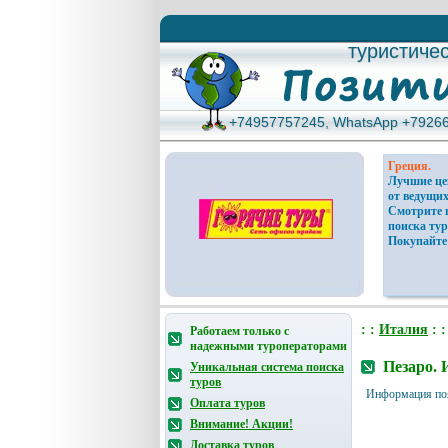
туристиче
туристиче
+74957757245, WhatsApp +7926
+74957757245, WhatsApp +7926
Греция.
Лучшие ц
от ведущих
Смотрите 
поиска тур
Покупайте
: :
Италия
: :
Работаем только с
надежными туроператорами
Пезаро. 
Уникальная система поиска
туров
Информация по
Оплата туров
Внимание! Акции!
Доставка туров