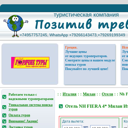
туристическая компания
туристическая компания
+74957757245, WhatsApp +79266143473,+79269199349
+74957757245, WhatsApp +79266143473,+79269199349
Греция.
Исп
Лучшие цены
Луч
от ведущих туроператоров.
от 
Смотрите цены в нашем модуле
Смо
поиска туров
пои
Покупайте по лучшей цене!
Пок
: :
Италия
: :
Милан
: :
Отели
: : Nh F
Работаем только с
надежными туроператорами
Уникальная система поиска
Отель NH FIERA 4* Милан И
туров
Оплата туров
Внимание! Акции!
Дата вылета:
Ко
Доставка туров
от