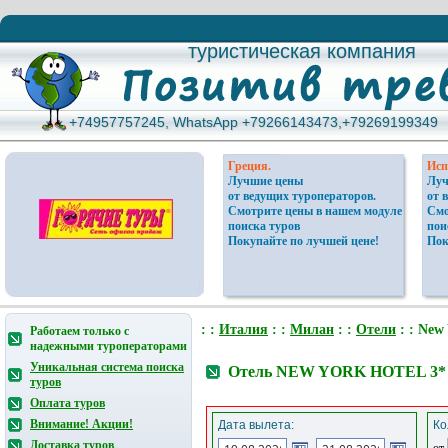
туристическая компания
туристическая компания
+74957757245, WhatsApp +79266143473,+79269199349
+74957757245, WhatsApp +79266143473,+79269199349
Греция.
Исп
Лучшие цены
Луч
от ведущих туроператоров.
от 
Смотрите цены в нашем модуле
Смо
поиска туров
пои
Покупайте по лучшей цене!
Пок
: :
Италия
: :
Милан
: :
Отели
: : New 
Работаем только с
надежными туроператорами
Уникальная система поиска
Отель NEW YORK HOTEL 3*
туров
Оплата туров
Внимание! Акции!
Дата вылета:
Ко
Доставка туров
от