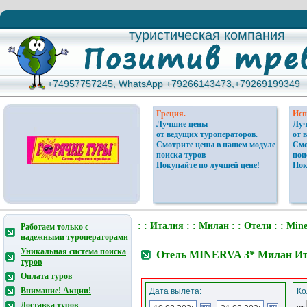
туристическая компания
туристическая компания
+74957757245, WhatsApp +79266143473,+79269199349
+74957757245, WhatsApp +79266143473,+79269199349
Греция.
Исп
Лучшие цены
Луч
от ведущих туроператоров.
от 
Смотрите цены в нашем модуле
Смо
поиска туров
пои
Покупайте по лучшей цене!
Пок
: :
Италия
: :
Милан
: :
Отели
: : Mine
Работаем только с
надежными туроператорами
Уникальная система поиска
Отель MINERVA 3* Милан И
туров
Оплата туров
Внимание! Акции!
Дата вылета:
Ко
Доставка туров
от