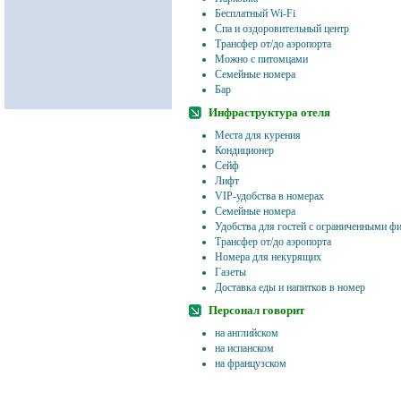
Бесплатный Wi-Fi
Спа и оздоровительный центр
Трансфер от/до аэропорта
Можно с питомцами
Семейные номера
Бар
Инфраструктура отеля
Места для курения
Кондиционер
Сейф
Лифт
VIP-удобства в номерах
Семейные номера
Удобства для гостей с ограниченными 
Трансфер от/до аэропорта
Номера для некурящих
Газеты
Доставка еды и напитков в номер
Персонал говорит
на английском
на испанском
на французском