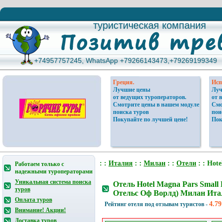
туристическая компания
туристическая компания
+74957757245, WhatsApp +79266143473,+79269199349
+74957757245, WhatsApp +79266143473,+79269199349
Греция.
Исп
Лучшие цены
Луч
от ведущих туроператоров.
от 
Смотрите цены в нашем модуле
Смо
поиска туров
пои
Покупайте по лучшей цене!
Пок
: :
Италия
: :
Милан
: :
Отели
: : Hot
Работаем только с
надежными туроператорами
Уникальная система поиска
Отель Hotel Magna Pars Small
туров
Отельс Оф Ворлд) Милан Ита
Оплата туров
4.79
Рейтинг отеля под отзывам туристов -
Внимание! Акции!
Доставка туров