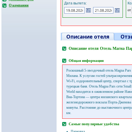
Дата вылета:
Ко
О компании
от
Описание отеля
Отз
Описание отеля Отель Магна П
Общая информация
Роскошный 5-звездочный отель Magna Pars 
Милана. К услугам гостей ультрасовремен
Wi-Fi, оздоровительный центр, спортзал с 
турецкая баня. Отель Magna Pars сети Small 
World находится в оживленном районе Нави
Виа-Тортона — центра миланского квартала
железнодорожного вокзала Порта-Дженова 
минуты. Расстояние до выставочного центра
км.
Самые популярные удобства
Парковка